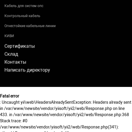
Кабель для систем опс
Контрольный кабель
Огнестойкие кабельные линии
КИВИ
Сертификаты
Склад
Контакты
Написать директору
Fatal error
: Uncaught yii\web\HeadersAlreadySentException: Headers already sent
in /var/www/newsite/vendor/yiisoft/yii2/web/Response.php on line
433. in /var/www/newsite/vendor/yiisoft/yii2/web/Response.php:368
Stack trace: #0
/var/www/newsite/vendor/yiisoft/yii2/web/Response.php(341):