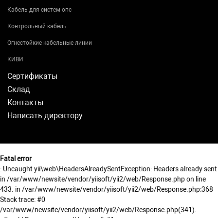
Кабель для систем опс
Контрольный кабель
Огнестойкие кабельные линии
КИВИ
Сертификаты
Склад
Контакты
Написать директору
Fatal error
: Uncaught yii\web\HeadersAlreadySentException: Headers already sent
in /var/www/newsite/vendor/yiisoft/yii2/web/Response.php on line
433. in /var/www/newsite/vendor/yiisoft/yii2/web/Response.php:368
Stack trace: #0
/var/www/newsite/vendor/yiisoft/yii2/web/Response.php(341):