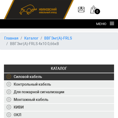
0
МЕНЮ
Главная
Главная
Каталог
ВВГЭнг(А)-FRLS
ВВГЭнг(А)-FRLS 4х10 0,66кВ
О заводе
Каталог
Склад
КАТАЛОГ
ОКЛ
Силовой кабель
Вакансии
Контрольный кабель
Для пожарной сигнализации
Контакты
Монтажный кабель
+7 (495) 150-40-20
КИВИ
ОКЛ