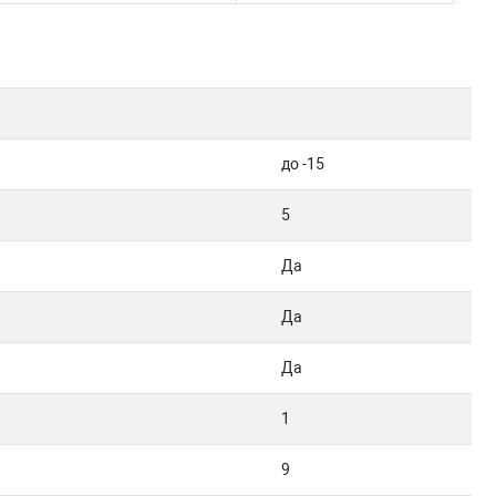
до -15
5
Да
Да
Да
1
9