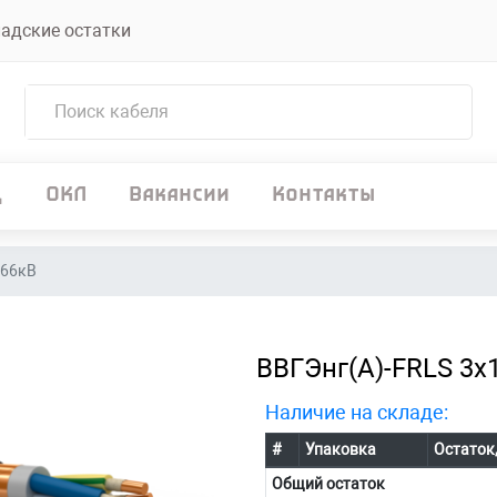
адские остатки
д
ОКЛ
Вакансии
Контакты
,66кВ
ВВГЭнг(А)-FRLS 3х1
Наличие на складе:
#
Упаковка
Остаток
Общий остаток