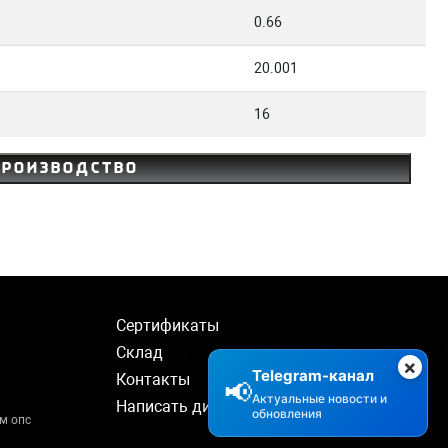
0.66
20.001
16
производство
Сертификаты
Склад
×
Telegram-канал
Контакты
📢
Актуальные новости и
Написать директору
обновления
м опс