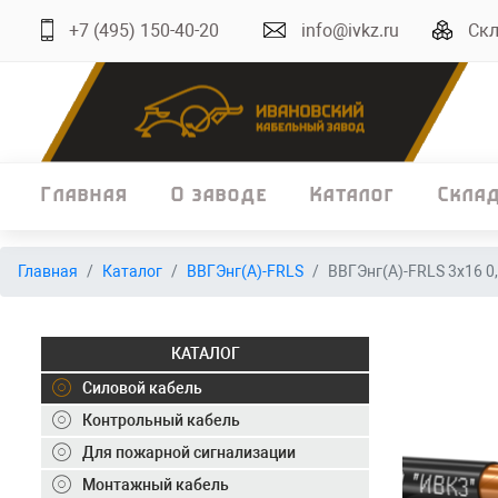
+7 (495) 150-40-20
info@ivkz.ru
Скл
Главная
О заводе
Каталог
Скла
Главная
Главная
Каталог
ВВГЭнг(А)-FRLS
ВВГЭнг(А)-FRLS 3х16 0
О заводе
Каталог
КАТАЛОГ
Склад
Силовой кабель
Контрольный кабель
ОКЛ
Для пожарной сигнализации
Вакансии
Монтажный кабель