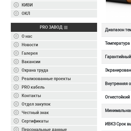
Контакты
КИВИ
+7 (495) 150-40-20
ОКЛ
Отправить заявку
PRO ЗАВОД
Диапазон те
О нас
+7 (495) 150-40-20
info@ivkz.ru
Температура
Новости
Галерея
Гарантийный 
Вакансии
Экранирован
Охрана труда
Реализованные проекты
Внутренняя 
PRO кабель
Контакты
Огнестойкий
Отдел закупок
Минимальная
Честный знак
Сертификаты
ИВКЗ Срок вы
Персональные данные