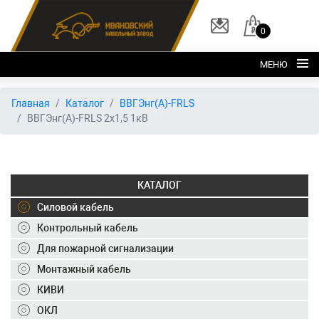
0
МЕНЮ
Главная
Главная
Каталог
ВВГЭнг(А)-FRLS
ВВГЭнг(А)-FRLS 2х1,5 1кВ
О заводе
Каталог
Склад
КАТАЛОГ
ОКЛ
Силовой кабель
Вакансии
Контрольный кабель
Для пожарной сигнализации
Контакты
Монтажный кабель
+7 (495) 150-40-20
КИВИ
ОКЛ