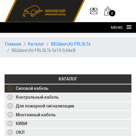
0
МЕНЮ
Главная
Главная
Каталог
ВБШвнг(А)-FRLSLTx
ВБШвнг(А)-FRLSLTx 5х10 0,66кВ
О заводе
Каталог
Склад
КАТАЛОГ
ОКЛ
Силовой кабель
Вакансии
Контрольный кабель
Для пожарной сигнализации
Контакты
Монтажный кабель
+7 (495) 150-40-20
КИВИ
ОКЛ